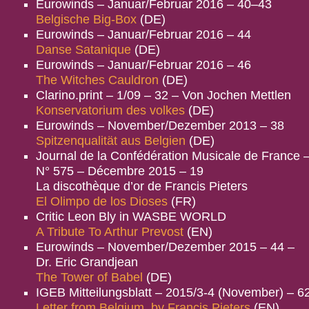
Eurowinds – Januar/Februar 2016 – 40–43
Belgische Big-Box
(DE)
Eurowinds – Januar/Februar 2016 – 44
Danse Satanique
(DE)
Eurowinds – Januar/Februar 2016 – 46
The Witches Cauldron
(DE)
Clarino.print – 1/09 – 32 – Von Jochen Mettlen
Konservatorium des volkes
(DE)
Eurowinds – November/Dezember 2013 – 38
Spitzenqualität aus Belgien
(DE)
Journal de la Confédération Musicale de France 
N° 575 – Décembre 2015 – 19
La discothèque d’or de Francis Pieters
El Olimpo de los Dioses
(FR)
Critic Leon Bly in WASBE WORLD
A Tribute To Arthur Prevost
(EN)
Eurowinds – November/Dezember 2015 – 44 –
Dr. Eric Grandjean
The Tower of Babel
(DE)
IGEB Mitteilungsblatt – 2015/3-4 (November) – 6
Letter from Belgium, by Francis Pieters
(EN)