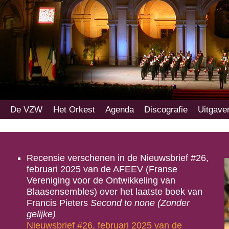
Main
De VZW
Het Orkest
Agenda
Discografie
Uitgave
Skip
Skip
menu
to
to
primary
secondary
content
content
Recensie verschenen in de Nieuwsbrief #26,
februari 2025 van de AFEEV (Franse
Vereniging voor de Ontwikkeling van
Blaasensembles) over het laatste boek van
Francis Pieters
Second to none (Zonder
gelijke)
Nieuwsbrief #26, februari 2025 van de