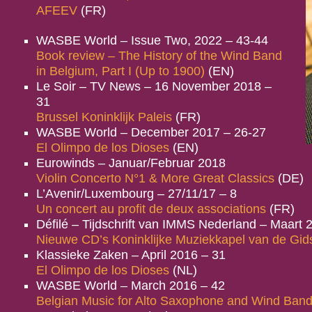
AFEEV
(FR)
WASBE World – Issue Two, 2022 – 43-44
Book review – The History of the Wind Band
in Belgium, Part I (Up to 1900)
(EN)
Le Soir – TV News – 16 November 2018 –
31
Brussel Koninklijk Paleis
(FR)
WASBE World – December 2017 – 26-27
El Olimpo de los Dioses
(EN)
Eurowinds – Januar/Februar 2018
Violin Concerto N°1 & More Great Classics
(DE)
L’Avenir/Luxembourg – 27/11/17 – 8
Un concert au profit de deux associations
(FR)
Défilé – Tijdschrift van IMMS Nederland – Maart 
Nieuwe CD’s Koninklijke Muziekkapel van de Gi
Klassieke Zaken – April 2016 – 31
El Olimpo de los Dioses
(NL)
WASBE World – March 2016 – 42
Belgian Music for Alto Saxophone and Wind Ban