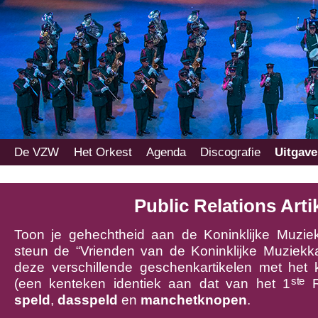
Main
De VZW
Het Orkest
Agenda
Discografie
Uitgav
Skip
Skip
menu
to
to
primary
secondary
content
content
Public Relations Arti
Toon je gehechtheid aan de Koninklijke Muzi
steun de “Vrienden van de Koninklijke Muziekk
deze verschillende geschenkartikelen met het
ste
(een kenteken identiek aan dat van het 1
R
speld
,
dasspeld
en
manchetknopen
.