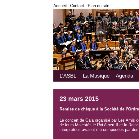
Accueil
Contact
Plan du site
Menu
L’ASBL
La Musique
Agenda
Aller
Aller
principal
au
au
contenu
contenu
principal
secondaire
23 mars 2015
Remise de chèque à la Société de l’Ordre
Le concert de Gala organisé par Les Amis 
de leurs Majestés le Roi Albert II et la Rei
interprétées avaient été composées par des 